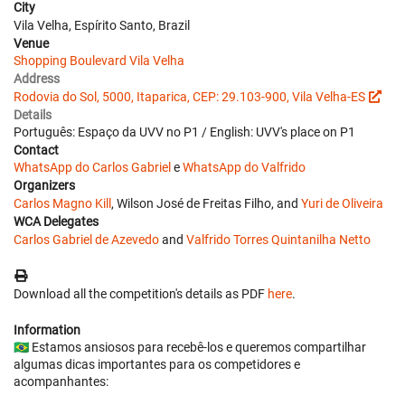
City
Vila Velha, Espírito Santo, Brazil
Venue
Shopping Boulevard Vila Velha
Address
Rodovia do Sol, 5000, Itaparica, CEP: 29.103-900, Vila Velha-ES
Details
Português: Espaço da UVV no P1 / English: UVV's place on P1
Contact
WhatsApp do Carlos Gabriel
e
WhatsApp do Valfrido
Organizers
Carlos Magno Kill
, Wilson José de Freitas Filho, and
Yuri de Oliveira
WCA Delegates
Carlos Gabriel de Azevedo
and
Valfrido Torres Quintanilha Netto
Download all the competition's details as PDF
here
.
Information
🇧🇷 Estamos ansiosos para recebê-los e queremos compartilhar
algumas dicas importantes para os competidores e
acompanhantes: