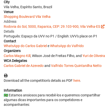
City
Vila Velha, Espírito Santo, Brazil
Venue
Shopping Boulevard Vila Velha
Address
Rodovia do Sol, 5000, Itaparica, CEP: 29.103-900, Vila Velha-ES
Details
Português: Espaço da UVV no P1 / English: UVV's place on P1
Contact
WhatsApp do Carlos Gabriel
e
WhatsApp do Valfrido
Organizers
Carlos Magno Kill
, Wilson José de Freitas Filho, and
Yuri de Oliveira
WCA Delegates
Carlos Gabriel de Azevedo
and
Valfrido Torres Quintanilha Netto
Download all the competition's details as PDF
here
.
Information
🇧🇷 Estamos ansiosos para recebê-los e queremos compartilhar
algumas dicas importantes para os competidores e
acompanhantes: