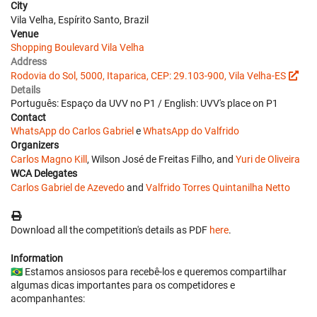
City
Vila Velha, Espírito Santo, Brazil
Venue
Shopping Boulevard Vila Velha
Address
Rodovia do Sol, 5000, Itaparica, CEP: 29.103-900, Vila Velha-ES
Details
Português: Espaço da UVV no P1 / English: UVV's place on P1
Contact
WhatsApp do Carlos Gabriel
e
WhatsApp do Valfrido
Organizers
Carlos Magno Kill
, Wilson José de Freitas Filho, and
Yuri de Oliveira
WCA Delegates
Carlos Gabriel de Azevedo
and
Valfrido Torres Quintanilha Netto
Download all the competition's details as PDF
here
.
Information
🇧🇷 Estamos ansiosos para recebê-los e queremos compartilhar
algumas dicas importantes para os competidores e
acompanhantes: