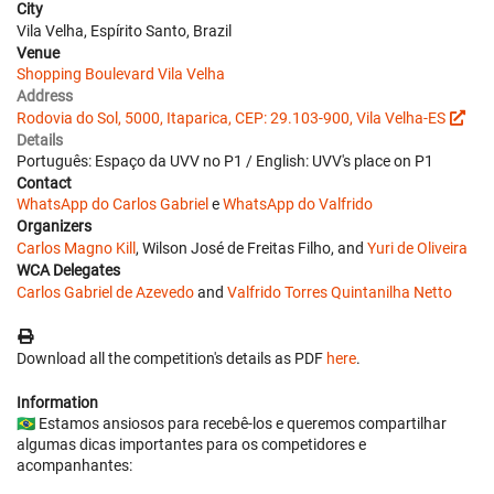
City
Vila Velha, Espírito Santo, Brazil
Venue
Shopping Boulevard Vila Velha
Address
Rodovia do Sol, 5000, Itaparica, CEP: 29.103-900, Vila Velha-ES
Details
Português: Espaço da UVV no P1 / English: UVV's place on P1
Contact
WhatsApp do Carlos Gabriel
e
WhatsApp do Valfrido
Organizers
Carlos Magno Kill
, Wilson José de Freitas Filho, and
Yuri de Oliveira
WCA Delegates
Carlos Gabriel de Azevedo
and
Valfrido Torres Quintanilha Netto
Download all the competition's details as PDF
here
.
Information
🇧🇷 Estamos ansiosos para recebê-los e queremos compartilhar
algumas dicas importantes para os competidores e
acompanhantes: