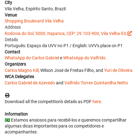
City
Vila Velha, Espírito Santo, Brazil
Venue
Shopping Boulevard Vila Velha
Address
Rodovia do Sol, 5000, Itaparica, CEP: 29.103-900, Vila Velha-ES
Details
Português: Espaço da UVV no P1 / English: UVV's place on P1
Contact
WhatsApp do Carlos Gabriel
e
WhatsApp do Valfrido
Organizers
Carlos Magno Kill
, Wilson José de Freitas Filho, and
Yuri de Oliveira
WCA Delegates
Carlos Gabriel de Azevedo
and
Valfrido Torres Quintanilha Netto
Download all the competition's details as PDF
here
.
Information
🇧🇷 Estamos ansiosos para recebê-los e queremos compartilhar
algumas dicas importantes para os competidores e
acompanhantes: