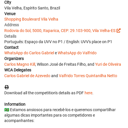
City
Vila Velha, Espírito Santo, Brazil
Venue
Shopping Boulevard Vila Velha
Address
Rodovia do Sol, 5000, Itaparica, CEP: 29.103-900, Vila Velha-ES
Details
Português: Espaço da UVV no P1 / English: UVV's place on P1
Contact
WhatsApp do Carlos Gabriel
e
WhatsApp do Valfrido
Organizers
Carlos Magno Kill
, Wilson José de Freitas Filho, and
Yuri de Oliveira
WCA Delegates
Carlos Gabriel de Azevedo
and
Valfrido Torres Quintanilha Netto
Download all the competition's details as PDF
here
.
Information
🇧🇷 Estamos ansiosos para recebê-los e queremos compartilhar
algumas dicas importantes para os competidores e
acompanhantes: