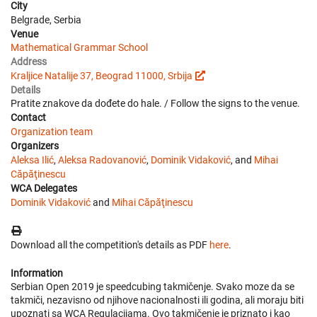
City
Belgrade, Serbia
Venue
Mathematical Grammar School
Address
Kraljice Natalije 37, Beograd 11000, Srbija
Details
Pratite znakove da dođete do hale. / Follow the signs to the venue.
Contact
Organization team
Organizers
Aleksa Ilić
,
Aleksa Radovanović
,
Dominik Vidaković
, and
Mihai
Căpăţinescu
WCA Delegates
Dominik Vidaković
and
Mihai Căpăţinescu
Download all the competition's details as PDF
here
.
Information
Serbian Open 2019 je speedcubing takmičenje. Svako moze da se
takmiči, nezavisno od njihove nacionalnosti ili godina, ali moraju biti
upoznati sa WCA Regulacijama. Ovo takmičenje je priznato i kao