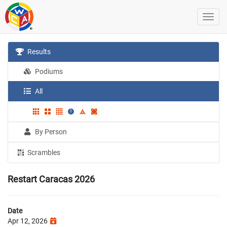
Results
Podiums
All
By Person
Scrambles
Restart Caracas 2026
Date
Apr 12, 2026