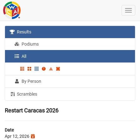
Results
Podiums
All
By Person
Scrambles
Restart Caracas 2026
Date
Apr 12, 2026