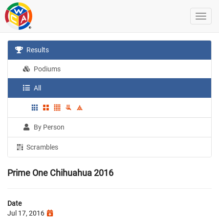
Results
Podiums
All
By Person
Scrambles
Prime One Chihuahua 2016
Date
Jul 17, 2016