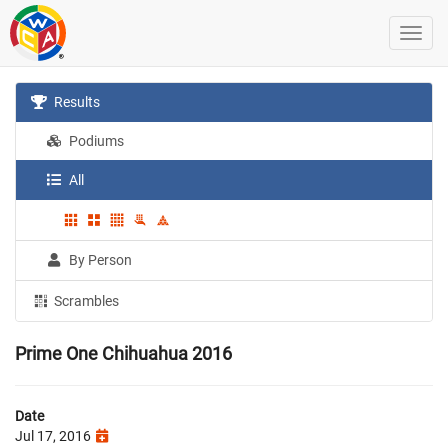
Results
Podiums
All
By Person
Scrambles
Prime One Chihuahua 2016
Date
Jul 17, 2016