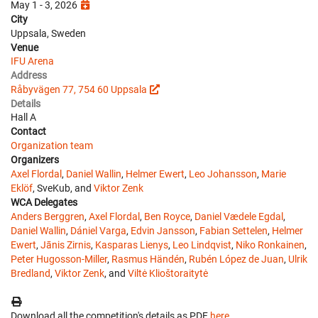
May 1 - 3, 2026
City
Uppsala, Sweden
Venue
IFU Arena
Address
Råbyvägen 77, 754 60 Uppsala
Details
Hall A
Contact
Organization team
Organizers
Axel Flordal
,
Daniel Wallin
,
Helmer Ewert
,
Leo Johansson
,
Marie
Eklöf
, SveKub, and
Viktor Zenk
WCA Delegates
Anders Berggren
,
Axel Flordal
,
Ben Royce
,
Daniel Vædele Egdal
,
Daniel Wallin
,
Dániel Varga
,
Edvin Jansson
,
Fabian Settelen
,
Helmer
Ewert
,
Jānis Zirnis
,
Kasparas Lienys
,
Leo Lindqvist
,
Niko Ronkainen
,
Peter Hugosson-Miller
,
Rasmus Händén
,
Rubén López de Juan
,
Ulrik
Bredland
,
Viktor Zenk
, and
Viltė Klioštoraitytė
Download all the competition's details as PDF
here
.