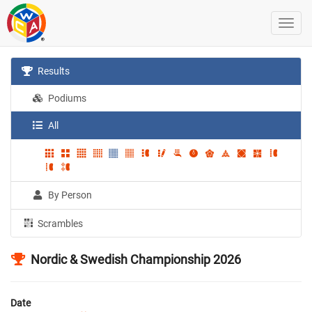
Results
Podiums
All
By Person
Scrambles
Nordic & Swedish Championship 2026
Date