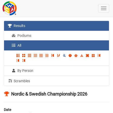
Results
Podiums
All
By Person
Scrambles
Nordic & Swedish Championship 2026
Date