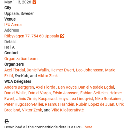
May 1 - 3, 2026
City
Uppsala, Sweden
Venue
IFU Arena
Address
Råbyvägen 77, 754 60 Uppsala
Details
Hall A
Contact
Organization team
Organizers
Axel Flordal
,
Daniel Wallin
,
Helmer Ewert
,
Leo Johansson
,
Marie
Eklöf
, SveKub, and
Viktor Zenk
WCA Delegates
Anders Berggren
,
Axel Flordal
,
Ben Royce
,
Daniel Vædele Egdal
,
Daniel Wallin
,
Dániel Varga
,
Edvin Jansson
,
Fabian Settelen
,
Helmer
Ewert
,
Jānis Zirnis
,
Kasparas Lienys
,
Leo Lindqvist
,
Niko Ronkainen
,
Peter Hugosson-Miller
,
Rasmus Händén
,
Rubén López de Juan
,
Ulrik
Bredland
,
Viktor Zenk
, and
Viltė Klioštoraitytė
Download all the competition's details as PDF
here
.