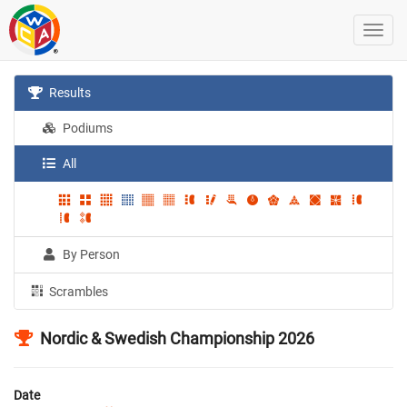
Results
Podiums
All
By Person
Scrambles
Nordic & Swedish Championship 2026
Date