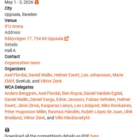
May 1 - 3, 2026
City
Uppsala, Sweden
Venue
IFU Arena
Address
Råbyvägen 77, 754 60 Uppsala
Details
Hall A
Contact
Organization team
Organizers
Axel Flordal
,
Daniel Wallin
,
Helmer Ewert
,
Leo Johansson
,
Marie
Eklöf
, SveKub, and
Viktor Zenk
WCA Delegates
Anders Berggren
,
Axel Flordal
,
Ben Royce
,
Daniel Vædele Egdal
,
Daniel Wallin
,
Dániel Varga
,
Edvin Jansson
,
Fabian Settelen
,
Helmer
Ewert
,
Jānis Zirnis
,
Kasparas Lienys
,
Leo Lindqvist
,
Niko Ronkainen
,
Peter Hugosson-Miller
,
Rasmus Händén
,
Rubén López de Juan
,
Ulrik
Bredland
,
Viktor Zenk
, and
Viltė Klioštoraitytė
Download all the competition's details as PDF
here
.