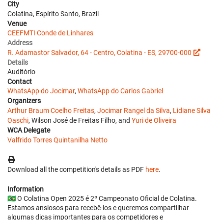
City
Colatina, Espírito Santo, Brazil
Venue
CEEFMTI Conde de Linhares
Address
R. Adamastor Salvador, 64 - Centro, Colatina - ES, 29700-000
Details
Auditório
Contact
WhatsApp do Jocimar
,
WhatsApp do Carlos Gabriel
Organizers
Arthur Braum Coelho Freitas
,
Jocimar Rangel da Silva
,
Lidiane Silva
Oaschi
, Wilson José de Freitas Filho, and
Yuri de Oliveira
WCA Delegate
Valfrido Torres Quintanilha Netto
Download all the competition's details as PDF
here
.
Information
🇧🇷 O Colatina Open 2025 é 2º Campeonato Oficial de Colatina.
Estamos ansiosos para recebê-los e queremos compartilhar
algumas dicas importantes para os competidores e