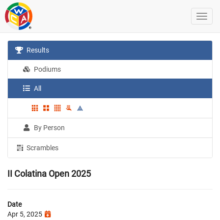
Results
Podiums
All
By Person
Scrambles
II Colatina Open 2025
Date
Apr 5, 2025