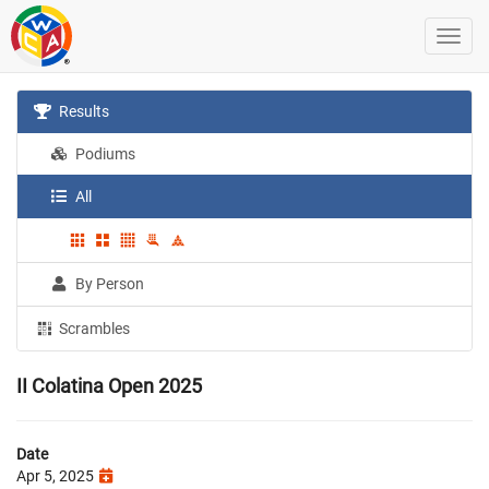
Results
Podiums
All
By Person
Scrambles
II Colatina Open 2025
Date
Apr 5, 2025