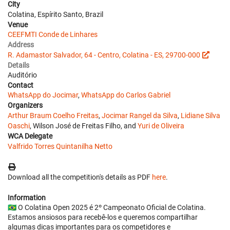
City
Colatina, Espírito Santo, Brazil
Venue
CEEFMTI Conde de Linhares
Address
R. Adamastor Salvador, 64 - Centro, Colatina - ES, 29700-000
Details
Auditório
Contact
WhatsApp do Jocimar
,
WhatsApp do Carlos Gabriel
Organizers
Arthur Braum Coelho Freitas
,
Jocimar Rangel da Silva
,
Lidiane Silva
Oaschi
, Wilson José de Freitas Filho, and
Yuri de Oliveira
WCA Delegate
Valfrido Torres Quintanilha Netto
Download all the competition's details as PDF
here
.
Information
🇧🇷 O Colatina Open 2025 é 2º Campeonato Oficial de Colatina.
Estamos ansiosos para recebê-los e queremos compartilhar
algumas dicas importantes para os competidores e