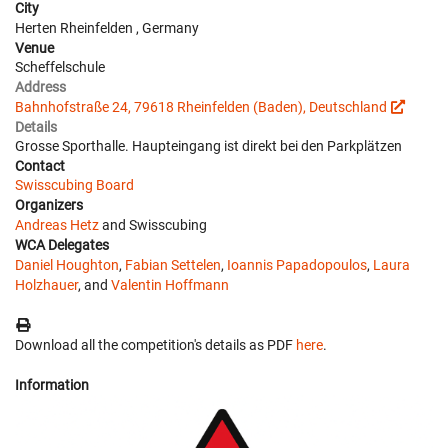
City
Herten Rheinfelden , Germany
Venue
Scheffelschule
Address
Bahnhofstraße 24, 79618 Rheinfelden (Baden), Deutschland
Details
Grosse Sporthalle. Haupteingang ist direkt bei den Parkplätzen
Contact
Swisscubing Board
Organizers
Andreas Hetz
and Swisscubing
WCA Delegates
Daniel Houghton
,
Fabian Settelen
,
Ioannis Papadopoulos
,
Laura
Holzhauer
, and
Valentin Hoffmann
Download all the competition's details as PDF
here
.
Information