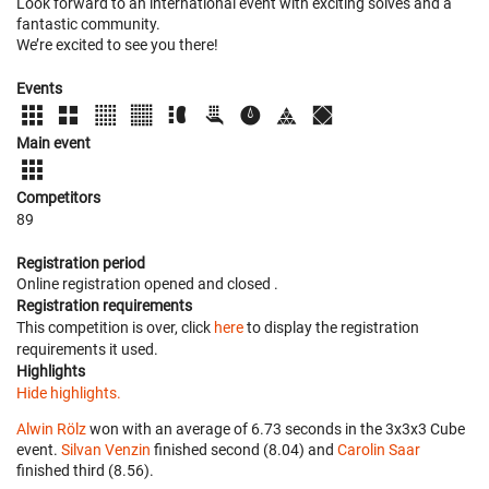
Look forward to an international event with exciting solves and a
fantastic community.
We’re excited to see you there!
Events
Main event
Competitors
89
Registration period
Online registration opened
and closed
.
Registration requirements
This competition is over, click
here
to display the registration
requirements it used.
Highlights
Hide highlights.
Alwin Rölz
won with an average of 6.73 seconds in the 3x3x3 Cube
event.
Silvan Venzin
finished second (8.04) and
Carolin Saar
finished third (8.56).