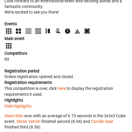
Look forward to an international event with exciting solves and a
fantastic community.
We’re excited to see you there!
Events
Main event
Competitors
89
Registration period
Online registration opened
and closed
.
Registration requirements
This competition is over, click
here
to display the registration
requirements it used.
Highlights
Hide highlights.
Alwin Rölz
won with an average of 6.73 seconds in the 3x3x3 Cube
event.
Silvan Venzin
finished second (8.04) and
Carolin Saar
finished third (8.56).