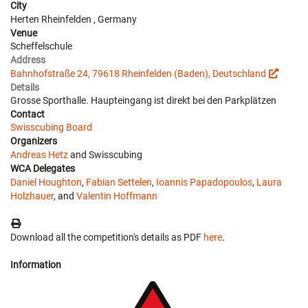
City
Herten Rheinfelden , Germany
Venue
Scheffelschule
Address
Bahnhofstraße 24, 79618 Rheinfelden (Baden), Deutschland
Details
Grosse Sporthalle. Haupteingang ist direkt bei den Parkplätzen
Contact
Swisscubing Board
Organizers
Andreas Hetz
and Swisscubing
WCA Delegates
Daniel Houghton
,
Fabian Settelen
,
Ioannis Papadopoulos
,
Laura
Holzhauer
, and
Valentin Hoffmann
Download all the competition's details as PDF
here
.
Information