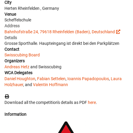
City
Herten Rheinfelden , Germany
Venue
Scheffelschule
Address
Bahnhofstraße 24, 79618 Rheinfelden (Baden), Deutschland
Details
Grosse Sporthalle. Haupteingang ist direkt bei den Parkplätzen
Contact
Swisscubing Board
Organizers
Andreas Hetz
and Swisscubing
WCA Delegates
Daniel Houghton
,
Fabian Settelen
,
Ioannis Papadopoulos
,
Laura
Holzhauer
, and
Valentin Hoffmann
Download all the competition's details as PDF
here
.
Information