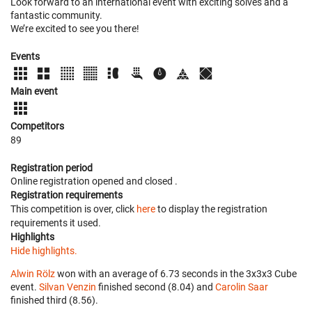
Look forward to an international event with exciting solves and a
fantastic community.
We’re excited to see you there!
Events
Main event
Competitors
89
Registration period
Online registration opened
and closed
.
Registration requirements
This competition is over, click
here
to display the registration
requirements it used.
Highlights
Hide highlights.
Alwin Rölz
won with an average of 6.73 seconds in the 3x3x3 Cube
event.
Silvan Venzin
finished second (8.04) and
Carolin Saar
finished third (8.56).