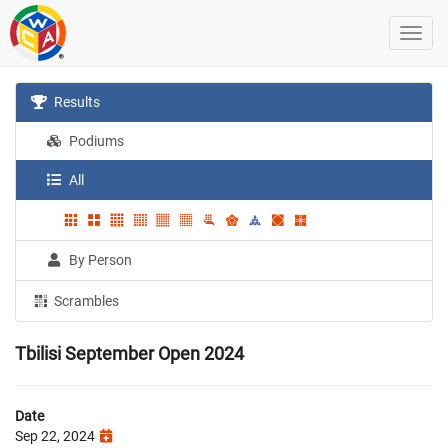
Results
Podiums
All
By Person
Scrambles
Tbilisi September Open 2024
Date
Sep 22, 2024