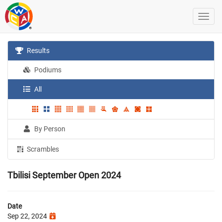
Results
Podiums
All
By Person
Scrambles
Tbilisi September Open 2024
Date
Sep 22, 2024