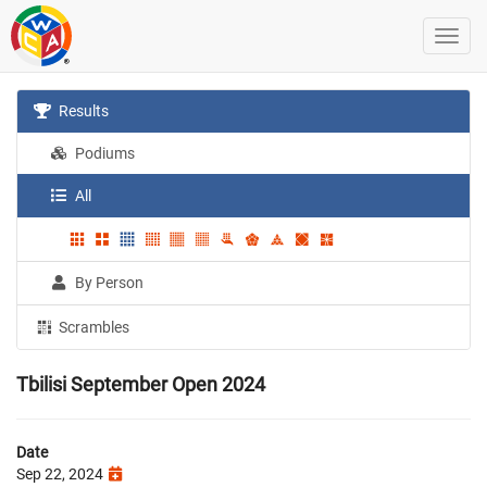
Results
Podiums
All
By Person
Scrambles
Tbilisi September Open 2024
Date
Sep 22, 2024