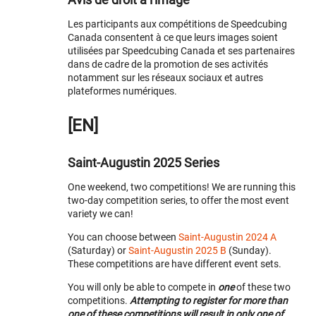
Les participants aux compétitions de Speedcubing
Canada consentent à ce que leurs images soient
utilisées par Speedcubing Canada et ses partenaires
dans de cadre de la promotion de ses activités
notamment sur les réseaux sociaux et autres
plateformes numériques.
[EN]
Saint-Augustin 2025 Series
One weekend, two competitions! We are running this
two-day competition series, to offer the most event
variety we can!
You can choose between
Saint-Augustin 2024 A
(Saturday) or
Saint-Augustin 2025 B
(Sunday).
These competitions are have different event sets.
You will only be able to compete in
one
of these two
competitions.
Attempting to register for more than
one of these competitions will result in only one of