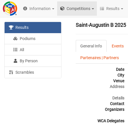
Information
Competitions
Results
Saint-Augustin B 2025
Results
Podiums
General Info
Events
All
Partenaires | Partners
By Person
Date
Scrambles
City
Venue
Address
Details
Contact
Organizers
WCA Delegates