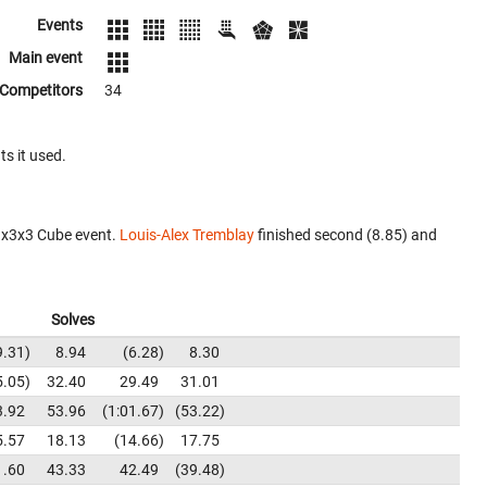
Events
Main event
Competitors
34
ts it used.
3x3x3 Cube event.
Louis-Alex Tremblay
finished second (8.85) and
Solves
9.31
8.94
6.28
8.30
5.05
32.40
29.49
31.01
3.92
53.96
1:01.67
53.22
5.57
18.13
14.66
17.75
1.60
43.33
42.49
39.48