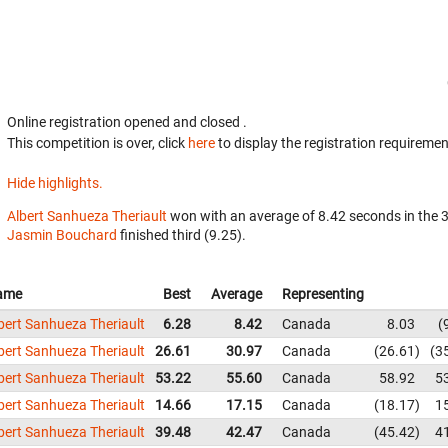
Online registration opened
and closed
.
This competition is over, click
here
to display the registration requiremen
Hide highlights.
Albert Sanhueza Theriault
won with an average of 8.42 seconds in the 
Jasmin Bouchard
finished third (9.25).
ame
Best
Average
Representing
bert Sanhueza Theriault
6.28
8.42
Canada
8.03
bert Sanhueza Theriault
26.61
30.97
Canada
26.61
3
bert Sanhueza Theriault
53.22
55.60
Canada
58.92
5
bert Sanhueza Theriault
14.66
17.15
Canada
18.17
1
bert Sanhueza Theriault
39.48
42.47
Canada
45.42
4