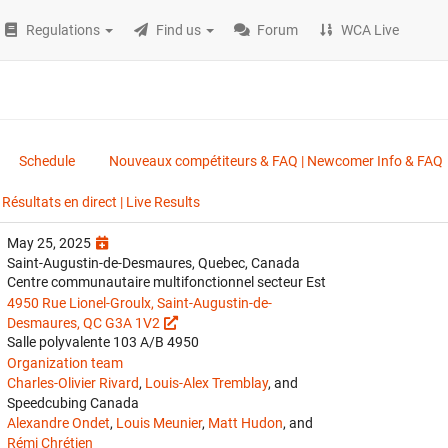
Regulations
Find us
Forum
WCA Live
Schedule
Nouveaux compétiteurs & FAQ | Newcomer Info & FAQ
Résultats en direct | Live Results
May 25, 2025
Saint-Augustin-de-Desmaures, Quebec, Canada
Centre communautaire multifonctionnel secteur Est
4950 Rue Lionel-Groulx, Saint-Augustin-de-
Desmaures, QC G3A 1V2
Salle polyvalente 103 A/B 4950
Organization team
Charles-Olivier Rivard
,
Louis-Alex Tremblay
, and
Speedcubing Canada
Alexandre Ondet
,
Louis Meunier
,
Matt Hudon
, and
Rémi Chrétien