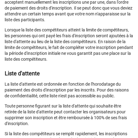
acceptent manuellement les inscriptions une par une, dans l'ordre
de paiement des droits d'inscription. Il se peut donc que vous deviez
attendre un certain temps avant que votre nom n'apparaisse sur la
liste des participants.
Lorsque la liste des compétiteurs atteint la limite de compétiteurs,
les personnes qui ont payé les frais d'inscription seront ajoutées à la
liste d'attente au lieu de la liste des compétiteurs. En raison de la
limite de compétiteurs, le fait de compléter votre inscription pendant
la période d'inscription initiale ne vous garantit pas une place sur la
liste des compétiteurs.
Liste d'attente
La liste d'attente est ordonnée en fonction de l'horodatage du
paiement des droits d'inscription par les inscrits. Pour des raisons
de confidentialité, cette liste n'est pas accessible au public.
Toute personne figurant sur la liste d'attente qui souhaite être
retirée de la liste d'attente peut contacter les organisateurs pour
supprimer son inscription et être remboursée à 100% de ses frais
d'inscription.
Si la liste des compétiteurs se remplit rapidement, les inscriptions