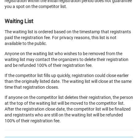
registration within the initial registration period does not guarantee
you a spot on the competitor list.
Waiting List
The waiting list is ordered based on the timestamp that registrants
paid the registration fee. For privacy reasons, this list is not
available to the public.
Anyone on the waiting list who wishes to be removed from the
waiting list may contact the organizers to delete their registration
and be refunded 100% of their registration fee.
If the competitor list fills up quickly, registration could close earlier
than the originally listed date. The waiting list will close at the same
time that registration closes.
If anyone on the competitor list deletes their registration, the person
at the top of the waiting list will be moved to the competitor list.
After the registration close date, the competitor list will be finalized
and registrants who are still on the waiting list will be refunded
100% of their registration fee.