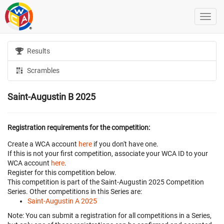
Results
Scrambles
Saint-Augustin B 2025
Registration requirements for the competition:
Create a WCA account
here
if you don't have one.
If this is not your first competition, associate your WCA ID to your
WCA account
here
.
Register for this competition below.
This competition is part of the Saint-Augustin 2025 Competition
Series. Other competitions in this Series are:
Saint-Augustin A 2025
Note: You can submit a registration for all competitions in a Series,