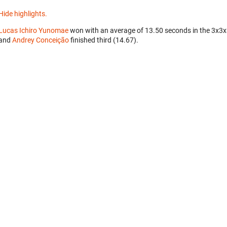
Hide highlights.
Lucas Ichiro Yunomae
won with an average of 13.50 seconds in the 3x3
and
Andrey Conceição
finished third (14.67).