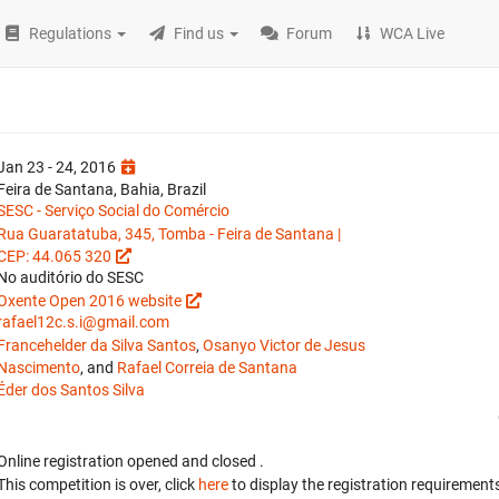
Regulations
Find us
Forum
WCA Live
Jan 23 - 24, 2016
Feira de Santana, Bahia, Brazil
SESC - Serviço Social do Comércio
Rua Guaratatuba, 345, Tomba - Feira de Santana |
CEP: 44.065 320
No auditório do SESC
Oxente Open 2016 website
rafael12c.s.i@gmail.com
Francehelder da Silva Santos
,
Osanyo Victor de Jesus
Nascimento
, and
Rafael Correia de Santana
Éder dos Santos Silva
Online registration opened
and closed
.
This competition is over, click
here
to display the registration requirements