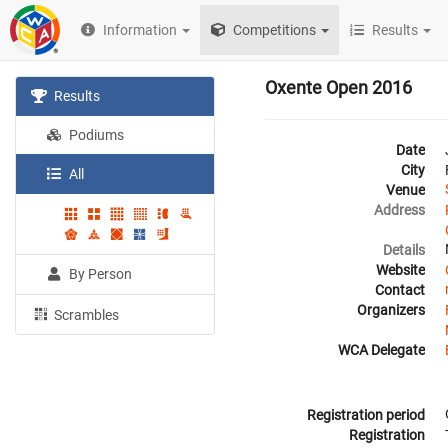
Information
Competitions
Results
Oxente Open 2016
Results
Podiums
Date
City
All
Venue
Address
Details
Website
By Person
Contact
Organizers
Scrambles
WCA Delegate
Registration period
Registration