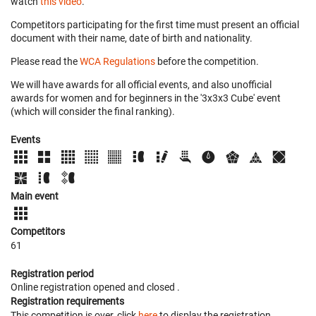
watch
this video
.
Competitors participating for the first time must present an official
document with their name, date of birth and nationality.
Please read the
WCA Regulations
before the competition.
We will have awards for all official events, and also unofficial
awards for women and for beginners in the '3x3x3 Cube' event
(which will consider the final ranking).
Events
Main event
Competitors
61
Registration period
Online registration opened
and closed
.
Registration requirements
This competition is over, click
here
to display the registration