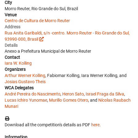
City
Morro Reuter, Rio Grande do Sul, Brazil
Venue
Centro de Cultura de Morro Reuter
Address
Rua Anita Garibaldi, s/n -centro. Morro Reuter - Rio Grande do Sul,
93990-000, Brasil
Details
Anexo a Prefeitura Municipal de Morro Reuter
Contact
Iara W. Kolling
Organizers
Arthur Werner Kolling
, Fabiomar Kolling, Iara Werner Kolling, and
Josias Gustavo Theis
WCA Delegates
André Pereira do Nascimento
,
Heron Sato
,
Israel Fraga da Silva
,
Lucas Ichiro Yunomae
,
Murillo Gomes Otero
, and
Nícolas Raubach
Munari
Download all the competition's details as PDF
here
.
Information