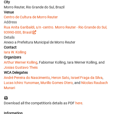
City
Morro Reuter, Rio Grande do Sul, Brazil
Venue
Centro de Cultura de Morro Reuter
Address
Rua Anita Garibaldi, s/n -centro. Morro Reuter - Rio Grande do Sul,
93990-000, Brasil
Details
Anexo a Prefeitura Municipal de Morro Reuter
Contact
Iara W. Kolling
Organizers
Arthur Werner Kolling
, Fabiomar Kolling, Iara Werner Kolling, and
Josias Gustavo Theis
WCA Delegates
André Pereira do Nascimento
,
Heron Sato
,
Israel Fraga da Silva
,
Lucas Ichiro Yunomae
,
Murillo Gomes Otero
, and
Nícolas Raubach
Munari
Download all the competition's details as PDF
here
.
Information