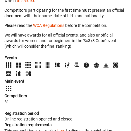
watch
this video
.
Competitors participating for the first time must present an official
document with their name, date of birth and nationality.
Please read the
WCA Regulations
before the competition.
We will have awards for all official events, and also unofficial
awards for women and for beginners in the '3x3x3 Cube' event
(which will consider the final ranking).
Events
Main event
Competitors
61
Registration period
Online registration opened
and closed
.
Registration requirements
This competition is over, click
here
to display the registration