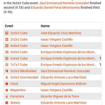
in the 3x3x3 Cube event.
Saul Emmanuel Ramirez Gonzalez
finished
second (9.55) and
Eduardo Daniel Perez Miramontes
finished third
(9.56).
Event
Name
3x3x3 Cube
Ariel Eduardo Cruz Martínez
2x2x2 Cube
Isaac Vergara Castillo
4x4x4 Cube
Isaac Vergara Castillo
2
5x5x5 Cube
Enrique Oviedo Espinoza de los Monteros
4
6x6x6 Cube
Enrique Oviedo Espinoza de los Monteros
1:1
7x7x7 Cube
Enrique Oviedo Espinoza de los Monteros
1:5
3x3x3 Blindfolded
Saul Emmanuel Ramirez Gonzalez
3
3x3x3 One-Handed
Eduardo Antonio Lara Martínez
1
Clock
Miguel Angel Zamorano Beltran
Megaminx
Isaac Vergara Castillo
4
Pyraminx
Ricardo Iñiguez de la Torre
Skewb
Eduardo Antonio Lara Martínez