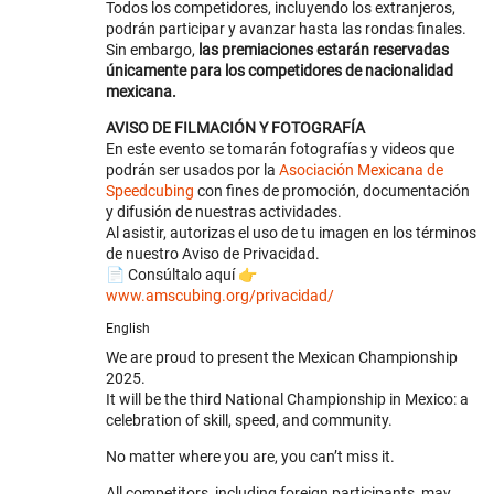
Todos los competidores, incluyendo los extranjeros,
podrán participar y avanzar hasta las rondas finales.
Sin embargo,
las premiaciones estarán reservadas
únicamente para los competidores de nacionalidad
mexicana.
AVISO DE FILMACIÓN Y FOTOGRAFÍA
En este evento se tomarán fotografías y videos que
podrán ser usados por la
Asociación Mexicana de
Speedcubing
con fines de promoción, documentación
y difusión de nuestras actividades.
Al asistir, autorizas el uso de tu imagen en los términos
de nuestro Aviso de Privacidad.
📄 Consúltalo aquí 👉
www.amscubing.org/privacidad/
English
We are proud to present the Mexican Championship
2025.
It will be the third National Championship in Mexico: a
celebration of skill, speed, and community.
No matter where you are, you can’t miss it.
All competitors, including foreign participants, may