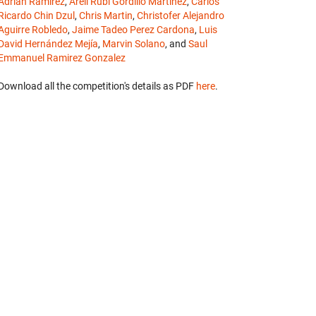
Adrián Ramírez
,
Areli Rubí Gordillo Martínez
,
Carlos
Ricardo Chin Dzul
,
Chris Martin
,
Christofer Alejandro
Aguirre Robledo
,
Jaime Tadeo Perez Cardona
,
Luis
David Hernández Mejía
,
Marvin Solano
, and
Saul
Emmanuel Ramirez Gonzalez
Download all the competition's details as PDF
here
.