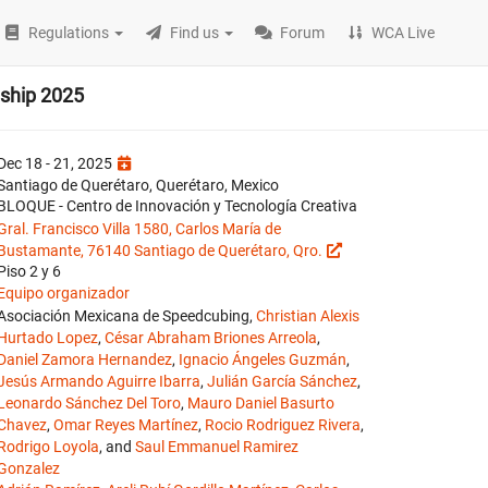
Regulations
Find us
Forum
WCA Live
ship 2025
Dec 18 - 21, 2025
Santiago de Querétaro, Querétaro, Mexico
BLOQUE - Centro de Innovación y Tecnología Creativa
Gral. Francisco Villa 1580, Carlos María de
Bustamante, 76140 Santiago de Querétaro, Qro.
Piso 2 y 6
Equipo organizador
Asociación Mexicana de Speedcubing,
Christian Alexis
Hurtado Lopez
,
César Abraham Briones Arreola
,
Daniel Zamora Hernandez
,
Ignacio Ángeles Guzmán
,
Jesús Armando Aguirre Ibarra
,
Julián García Sánchez
,
Leonardo Sánchez Del Toro
,
Mauro Daniel Basurto
Chavez
,
Omar Reyes Martínez
,
Rocio Rodriguez Rivera
,
Rodrigo Loyola
, and
Saul Emmanuel Ramirez
Gonzalez