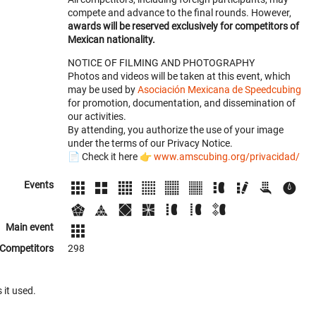
compete and advance to the final rounds. However,
awards will be reserved exclusively for competitors of
Mexican nationality.
NOTICE OF FILMING AND PHOTOGRAPHY
Photos and videos will be taken at this event, which
may be used by
Asociación Mexicana de Speedcubing
for promotion, documentation, and dissemination of
our activities.
By attending, you authorize the use of your image
under the terms of our Privacy Notice.
📄 Check it here 👉
www.amscubing.org/privacidad/
Events
Main event
Competitors
298
 it used.