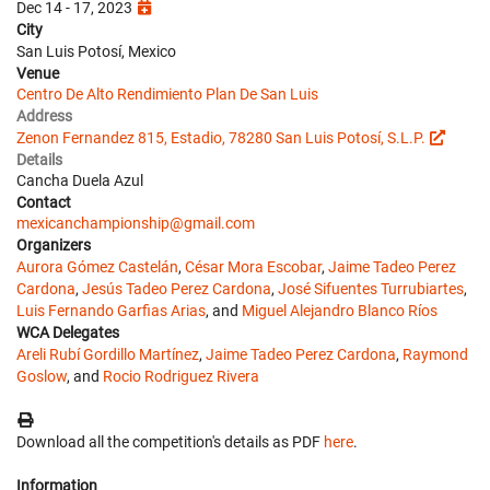
Dec 14 - 17, 2023
City
San Luis Potosí, Mexico
Venue
Centro De Alto Rendimiento Plan De San Luis
Address
Zenon Fernandez 815, Estadio, 78280 San Luis Potosí, S.L.P.
Details
Cancha Duela Azul
Contact
mexicanchampionship@gmail.com
Organizers
Aurora Gómez Castelán
,
César Mora Escobar
,
Jaime Tadeo Perez
Cardona
,
Jesús Tadeo Perez Cardona
,
José Sifuentes Turrubiartes
,
Luis Fernando Garfias Arias
, and
Miguel Alejandro Blanco Ríos
WCA Delegates
Areli Rubí Gordillo Martínez
,
Jaime Tadeo Perez Cardona
,
Raymond
Goslow
, and
Rocio Rodriguez Rivera
Download all the competition's details as PDF
here
.
Information