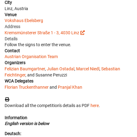
City
Linz, Austria
Venue
Vokshaus Ebelsberg
Address
Kremsmünsterer Straße 1 - 3, 4030 Linz
Details
Follow the signs to enter the venue.
Contact
Austrian Organisation Team
Organizers
Felizian Baumgartner
,
Julian Ostadal
,
Marcel Niedl
,
Sebastian
Feichtinger
, and Susanne Peruzzi
WCA Delegates
Florian Truckenthanner
and
Pranjal Khan
Download all the competition's details as PDF
here
.
Information
English version is below
Deutsch: