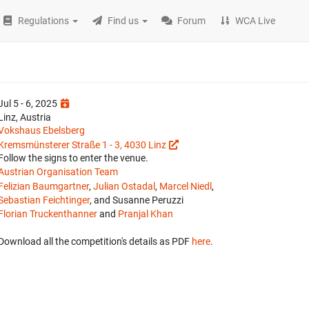
Regulations
Find us
Forum
WCA Live
Jul 5 - 6, 2025
Linz, Austria
Vokshaus Ebelsberg
Kremsmünsterer Straße 1 - 3, 4030 Linz
Follow the signs to enter the venue.
Austrian Organisation Team
Felizian Baumgartner
,
Julian Ostadal
,
Marcel Niedl
,
Sebastian Feichtinger
, and Susanne Peruzzi
Florian Truckenthanner
and
Pranjal Khan
Download all the competition's details as PDF
here
.