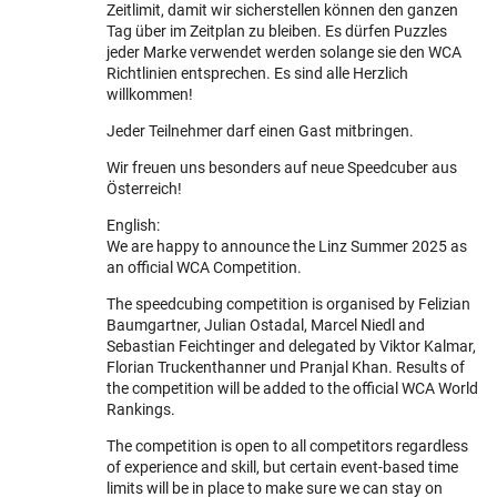
Zeitlimit, damit wir sicherstellen können den ganzen
Tag über im Zeitplan zu bleiben. Es dürfen Puzzles
jeder Marke verwendet werden solange sie den WCA
Richtlinien entsprechen. Es sind alle Herzlich
willkommen!
Jeder Teilnehmer darf einen Gast mitbringen.
Wir freuen uns besonders auf neue Speedcuber aus
Österreich!
English:
We are happy to announce the Linz Summer 2025 as
an official WCA Competition.
The speedcubing competition is organised by Felizian
Baumgartner, Julian Ostadal, Marcel Niedl and
Sebastian Feichtinger and delegated by Viktor Kalmar,
Florian Truckenthanner und Pranjal Khan. Results of
the competition will be added to the official WCA World
Rankings.
The competition is open to all competitors regardless
of experience and skill, but certain event-based time
limits will be in place to make sure we can stay on