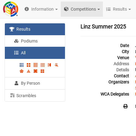
Information
Competitions
Results
Linz Summer 2025
Results
Podiums
Date
City
All
Venue
Address
Details
Contact
Organizers
By Person
WCA Delegates
Scrambles