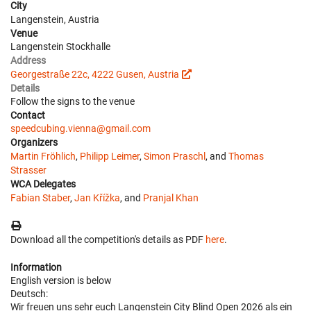
City
Langenstein, Austria
Venue
Langenstein Stockhalle
Address
Georgestraße 22c, 4222 Gusen, Austria
Details
Follow the signs to the venue
Contact
speedcubing.vienna@gmail.com
Organizers
Martin Fröhlich
,
Philipp Leimer
,
Simon Praschl
, and
Thomas
Strasser
WCA Delegates
Fabian Staber
,
Jan Křížka
, and
Pranjal Khan
Download all the competition's details as PDF
here
.
Information
English version is below
Deutsch:
Wir freuen uns sehr euch Langenstein City Blind Open 2026 als ein