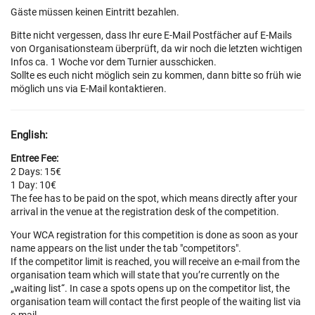
Gäste müssen keinen Eintritt bezahlen.
Bitte nicht vergessen, dass Ihr eure E-Mail Postfächer auf E-Mails
von Organisationsteam überprüft, da wir noch die letzten wichtigen
Infos ca. 1 Woche vor dem Turnier ausschicken.
Sollte es euch nicht möglich sein zu kommen, dann bitte so früh wie
möglich uns via E-Mail kontaktieren.
English:
Entree Fee:
2 Days: 15€
1 Day: 10€
The fee has to be paid on the spot, which means directly after your
arrival in the venue at the registration desk of the competition.
Your WCA registration for this competition is done as soon as your
name appears on the list under the tab "competitors".
If the competitor limit is reached, you will receive an e-mail from the
organisation team which will state that you’re currently on the
„waiting list“. In case a spots opens up on the competitor list, the
organisation team will contact the first people of the waiting list via
e-mail.