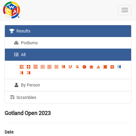
Results
Podiums
All
By Person
Scrambles
Gotland Open 2023
Date