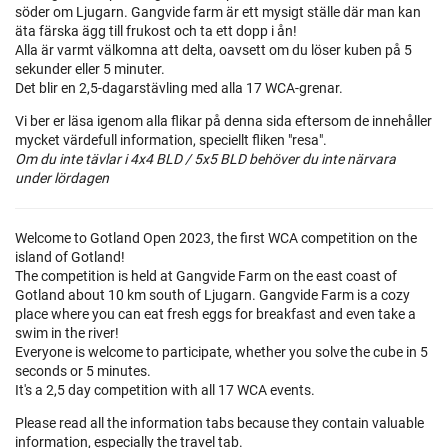
söder om Ljugarn. Gangvide farm är ett mysigt ställe där man kan
äta färska ägg till frukost och ta ett dopp i ån!
Alla är varmt välkomna att delta, oavsett om du löser kuben på 5
sekunder eller 5 minuter.
Det blir en 2,5-dagarstävling med alla 17 WCA-grenar.
Vi ber er läsa igenom alla flikar på denna sida eftersom de innehåller
mycket värdefull information, speciellt fliken "resa".
Om du inte tävlar i 4x4 BLD / 5x5 BLD behöver du inte närvara
under lördagen
Welcome to Gotland Open 2023, the first WCA competition on the
island of Gotland!
The competition is held at Gangvide Farm on the east coast of
Gotland about 10 km south of Ljugarn. Gangvide Farm is a cozy
place where you can eat fresh eggs for breakfast and even take a
swim in the river!
Everyone is welcome to participate, whether you solve the cube in 5
seconds or 5 minutes.
It's a 2,5 day competition with all 17 WCA events.
Please read all the information tabs because they contain valuable
information, especially the travel tab.