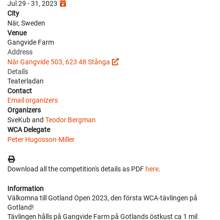
Jul 29 - 31, 2023
City
När, Sweden
Venue
Gangvide Farm
Address
När Gangvide 503, 623 48 Stånga
Details
Teaterladan
Contact
Email organizers
Organizers
SveKub and
Teodor Bergman
WCA Delegate
Peter Hugosson-Miller
Download all the competition's details as PDF
here
.
Information
Välkomna till Gotland Open 2023, den första WCA-tävlingen på
Gotland!
Tävlingen hålls på Gangvide Farm på Gotlands östkust ca 1 mil