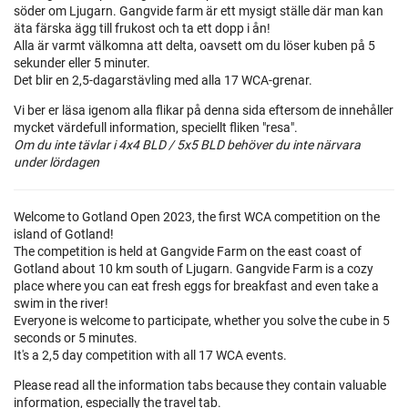
söder om Ljugarn. Gangvide farm är ett mysigt ställe där man kan
äta färska ägg till frukost och ta ett dopp i ån!
Alla är varmt välkomna att delta, oavsett om du löser kuben på 5
sekunder eller 5 minuter.
Det blir en 2,5-dagarstävling med alla 17 WCA-grenar.
Vi ber er läsa igenom alla flikar på denna sida eftersom de innehåller
mycket värdefull information, speciellt fliken "resa".
Om du inte tävlar i 4x4 BLD / 5x5 BLD behöver du inte närvara
under lördagen
Welcome to Gotland Open 2023, the first WCA competition on the
island of Gotland!
The competition is held at Gangvide Farm on the east coast of
Gotland about 10 km south of Ljugarn. Gangvide Farm is a cozy
place where you can eat fresh eggs for breakfast and even take a
swim in the river!
Everyone is welcome to participate, whether you solve the cube in 5
seconds or 5 minutes.
It's a 2,5 day competition with all 17 WCA events.
Please read all the information tabs because they contain valuable
information, especially the travel tab.