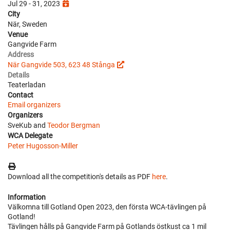
Jul 29 - 31, 2023
City
När, Sweden
Venue
Gangvide Farm
Address
När Gangvide 503, 623 48 Stånga
Details
Teaterladan
Contact
Email organizers
Organizers
SveKub and
Teodor Bergman
WCA Delegate
Peter Hugosson-Miller
Download all the competition's details as PDF
here
.
Information
Välkomna till Gotland Open 2023, den första WCA-tävlingen på
Gotland!
Tävlingen hålls på Gangvide Farm på Gotlands östkust ca 1 mil