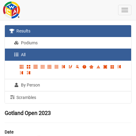
Results
Podiums
All
By Person
Scrambles
Gotland Open 2023
Date