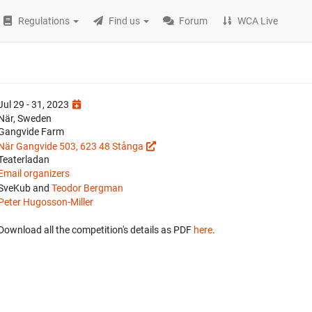
Regulations
Find us
Forum
WCA Live
Jul 29 - 31, 2023
När, Sweden
Gangvide Farm
När Gangvide 503, 623 48 Stånga
Teaterladan
Email organizers
SveKub and
Teodor Bergman
Peter Hugosson-Miller
Download all the competition's details as PDF
here
.