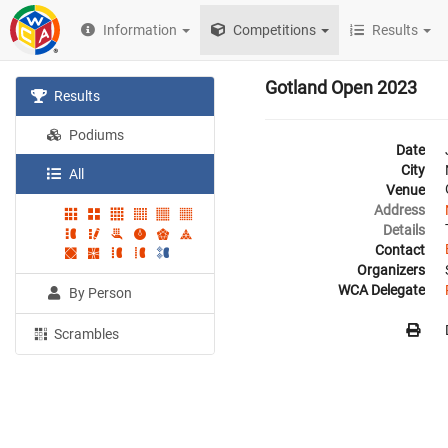
Information
Competitions
Results
Gotland Open 2023
Results
Podiums
Date
City
All
Venue
Address
Details
Contact
Organizers
WCA Delegate
By Person
Scrambles