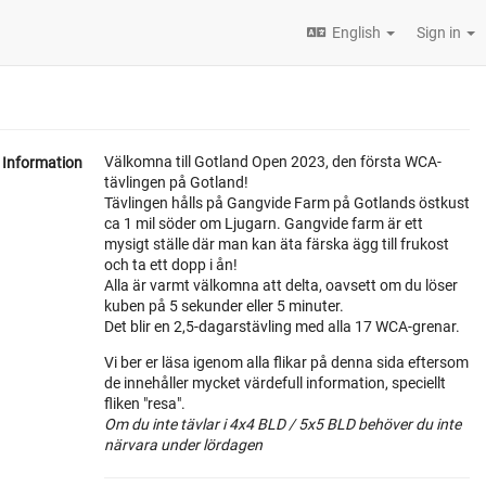
English
Sign in
Välkomna till Gotland Open 2023, den första WCA-
Information
tävlingen på Gotland!
Tävlingen hålls på Gangvide Farm på Gotlands östkust
ca 1 mil söder om Ljugarn. Gangvide farm är ett
mysigt ställe där man kan äta färska ägg till frukost
och ta ett dopp i ån!
Alla är varmt välkomna att delta, oavsett om du löser
kuben på 5 sekunder eller 5 minuter.
Det blir en 2,5-dagarstävling med alla 17 WCA-grenar.
Vi ber er läsa igenom alla flikar på denna sida eftersom
de innehåller mycket värdefull information, speciellt
fliken "resa".
Om du inte tävlar i 4x4 BLD / 5x5 BLD behöver du inte
närvara under lördagen