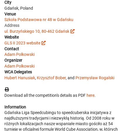
City
Gdańsk, Poland
Venue
Szkoła Podstawowa nr 48 w Gdańsku
Address
ul. Burzyńskiego 10, 80-462 Gdańsk
Website
GLS II 2023 website
Contact
Adam Polkowski
Organizer
Adam Polkowski
WCA Delegates
Hubert Hanusiak
,
Krzysztof Bober
, and
Przemysław Rogalski
Download all the competition's details as PDF
here
.
Information
Gdańska Liga Speedcubingu to speedcuberska inicjatywa z
najdłuższymi tradycjami i niezwykłą historią. Od 2008 roku w
różnych lokalizacjach nasze wspaniałe miasto gościło aż 54
turnieje w oficjalnej formule World Cube Association, w, których