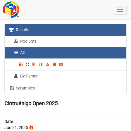
Results
Podiums
All
By Person
Scrambles
Cintruénigo Open 2025
Date
Jun 21, 2025