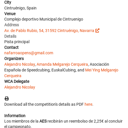
City
Cintruénigo, Spain
Venue
Complejo deportivo Municipal de Cintruenigo
Address
Av. de Pablo Rubio, 54, 31592 Cintruénigo, Navarra
Details
Pista principal
Contact
nafarroaopens@gmail.com
Organizers
Alejandro Nicolay
,
Amanda Melgarejo Cerqueira
, Asociación
Española de Speedcubing, EuskalCubing, and
Mei Ying Melgarejo
Cerqueira
WCA Delegate
Alejandro Nicolay
Download all the competition's details as PDF
here
.
Information
Los miembros de la
AES
recibirán un reembolso de 2,25€ al concluir
el campeonato.