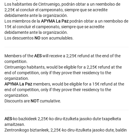
Los habitantes de Cintruenigo, podrán obtar a un reembolso de
2,25€ al concluir el campeonato, siempre que se acredite
debidamente ante la organización.
Los miembros de la
APYMA La Paz
podrán obtar a un reembolso de
15€ al concluir el campeonato, siempre que se acredite
debidamente ante la organización.
Los descuentos
NO
son acumulables.
Members of the
AES
will receive a 2,25€ refund at the end of the
competition.
Cintruenigo habitants, would be eligible for a 2,25€ refund at the
end of competition, only if they prove their residency to the
organization.
APYMA La Paz
members, would be eligible for a 15€ refund at the
end of competition, only if they prove their residency to the
organization.
Discounts are
NOT
cumulative.
AES
-ko bazkideek 2,25€-ko diru-itzulketa jasoko dute txapelketa
amaitzean.
Zentronikogo biztanleek, 2,25€-ko diru-itzulketa jasoko dute, baldin