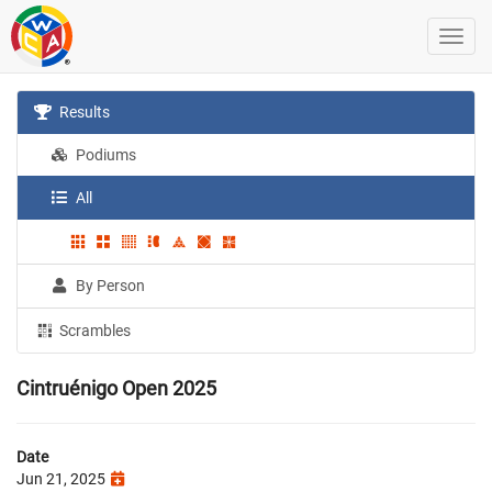
Results
Podiums
All
By Person
Scrambles
Cintruénigo Open 2025
Date
Jun 21, 2025