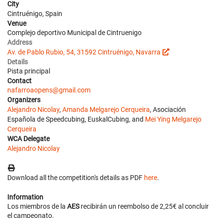
City
Cintruénigo, Spain
Venue
Complejo deportivo Municipal de Cintruenigo
Address
Av. de Pablo Rubio, 54, 31592 Cintruénigo, Navarra
Details
Pista principal
Contact
nafarroaopens@gmail.com
Organizers
Alejandro Nicolay
,
Amanda Melgarejo Cerqueira
, Asociación
Española de Speedcubing, EuskalCubing, and
Mei Ying Melgarejo
Cerqueira
WCA Delegate
Alejandro Nicolay
Download all the competition's details as PDF
here
.
Information
Los miembros de la
AES
recibirán un reembolso de 2,25€ al concluir
el campeonato.