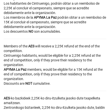
Los habitantes de Cintruenigo, podrán obtar a un reembolso de
2,25€ al concluir el campeonato, siempre que se acredite
debidamente ante la organización.
Los miembros de la
APYMA La Paz
podrán obtar a un reembolso de
15€ al concluir el campeonato, siempre que se acredite
debidamente ante la organización.
Los descuentos
NO
son acumulables.
Members of the
AES
will receive a 2,25€ refund at the end of the
competition.
Cintruenigo habitants, would be eligible for a 2,25€ refund at the
end of competition, only if they prove their residency to the
organization.
APYMA La Paz
members, would be eligible for a 15€ refund at the
end of competition, only if they prove their residency to the
organization.
Discounts are
NOT
cumulative.
AES
-ko bazkideek 2,25€-ko diru-itzulketa jasoko dute txapelketa
amaitzean.
Zentronikogo biztanleek, 2,25€-ko diru-itzulketa jasoko dute, baldin