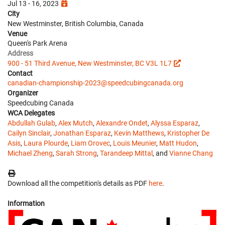
Jul 13 - 16, 2023
City
New Westminster, British Columbia, Canada
Venue
Queen's Park Arena
Address
900 - 51 Third Avenue, New Westminster, BC V3L 1L7
Contact
canadian-championship-2023@speedcubingcanada.org
Organizer
Speedcubing Canada
WCA Delegates
Abdullah Gulab
,
Alex Mutch
,
Alexandre Ondet
,
Alyssa Esparaz
,
Cailyn Sinclair
,
Jonathan Esparaz
,
Kevin Matthews
,
Kristopher De
Asis
,
Laura Plourde
,
Liam Orovec
,
Louis Meunier
,
Matt Hudon
,
Michael Zheng
,
Sarah Strong
,
Tarandeep Mittal
, and
Vianne Chang
Download all the competition's details as PDF
here
.
Information