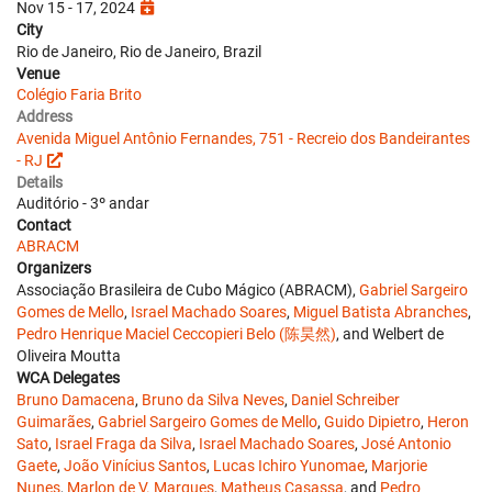
Nov 15 - 17, 2024
City
Rio de Janeiro, Rio de Janeiro, Brazil
Venue
Colégio Faria Brito
Address
Avenida Miguel Antônio Fernandes, 751 - Recreio dos Bandeirantes
- RJ
Details
Auditório - 3º andar
Contact
ABRACM
Organizers
Associação Brasileira de Cubo Mágico (ABRACM),
Gabriel Sargeiro
Gomes de Mello
,
Israel Machado Soares
,
Miguel Batista Abranches
,
Pedro Henrique Maciel Ceccopieri Belo (陈昊然)
, and Welbert de
Oliveira Moutta
WCA Delegates
Bruno Damacena
,
Bruno da Silva Neves
,
Daniel Schreiber
Guimarães
,
Gabriel Sargeiro Gomes de Mello
,
Guido Dipietro
,
Heron
Sato
,
Israel Fraga da Silva
,
Israel Machado Soares
,
José Antonio
Gaete
,
João Vinícius Santos
,
Lucas Ichiro Yunomae
,
Marjorie
Nunes
,
Marlon de V. Marques
,
Matheus Casassa
, and
Pedro