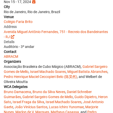
Nov 15 - 17, 2024
City
Rio de Janeiro, Rio de Janeiro, Brazil
Venue
Colégio Faria Brito
Address
Avenida Miguel Antônio Fernandes, 751 - Recreio dos Bandeirantes
- RJ
Details
Auditório - 3º andar
Contact
ABRACM
Organizers
Associação Brasileira de Cubo Mágico (ABRACM),
Gabriel Sargeiro
Gomes de Mello
,
Israel Machado Soares
,
Miguel Batista Abranches
,
Pedro Henrique Maciel Ceccopieri Belo (陈昊然)
, and Welbert de
Oliveira Moutta
WCA Delegates
Bruno Damacena
,
Bruno da Silva Neves
,
Daniel Schreiber
Guimarães
,
Gabriel Sargeiro Gomes de Mello
,
Guido Dipietro
,
Heron
Sato
,
Israel Fraga da Silva
,
Israel Machado Soares
,
José Antonio
Gaete
,
João Vinícius Santos
,
Lucas Ichiro Yunomae
,
Marjorie
Nunes
,
Marlon de V. Marques
,
Matheus Casassa
, and
Pedro