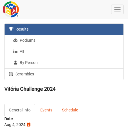
Results
Podiums
All
By Person
Scrambles
Vitória Challenge 2024
General Info
Events
Schedule
Date
Aug 4, 2024