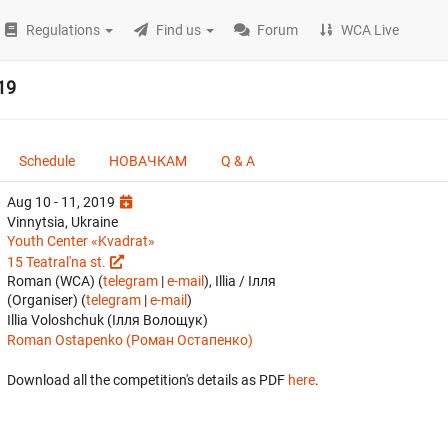
Regulations
Find us
Forum
WCA Live
19
Schedule
НОВАЧКАМ
Q & A
Aug 10 - 11, 2019
Vinnytsia, Ukraine
Youth Center «Kvadrat»
15 Teatral'na st.
Roman (WCA) (
telegram
|
e-mail
), Illia / Ілля
(Organiser) (
telegram
|
e-mail
)
Illia Voloshchuk (Ілля Волощук)
Roman Ostapenko (Роман Остапенко)
Download all the competition's details as PDF
here
.