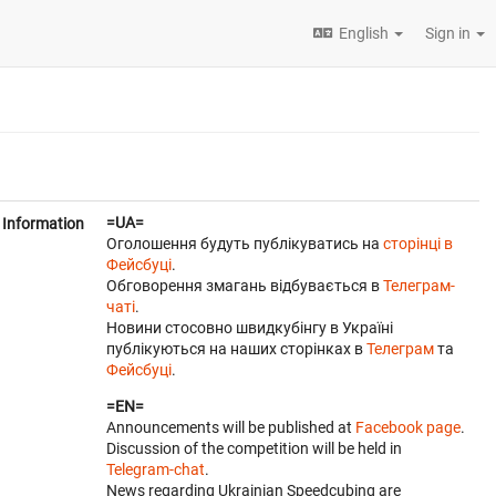
English
Sign in
=UA=
Information
Оголошення будуть публікуватись на
сторінці в
Фейсбуці
.
Обговорення змагань відбувається в
Телеграм-
чаті
.
Новини стосовно швидкубінгу в Україні
публікуються на наших сторінках в
Телеграм
та
Фейсбуці
.
=EN=
Announcements will be published at
Facebook page
.
Discussion of the competition will be held in
Telegram-chat
.
News regarding Ukrainian Speedcubing are