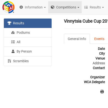
Information
Competitions
Results
Vinnytsia Cube Cup 20
Results
Podiums
General Info
Events
All
Date
By Person
City
Venue
Scrambles
Address
Contact
Organizer
WCA Delegate