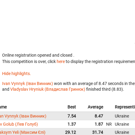
Online registration opened
and closed
.
This competition is over, click
here
to display the registration requiremen
Hide highlights.
Ivan Vynnyk (Іван Винник)
won with an average of 8.47 seconds in th
and
Vladyslav Hryniuk (Владислав Гринюк)
finished third (8.83).
ame
Best
Average
Represent
an Vynnyk (Іван Винник)
7.54
8.47
Ukraine
v Golub (Лев Голуб)
1.37
1.87
NR
Ukraine
ksym Yeli (Максим Єлі)
29.12
31.74
Ukraine