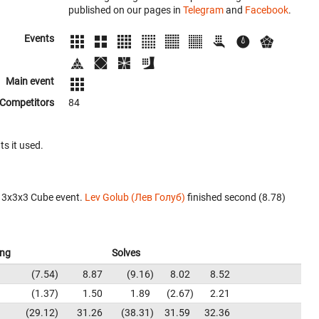
published on our pages in
Telegram
and
Facebook
.
Events
Main event
Competitors
84
ts it used.
e 3x3x3 Cube event.
Lev Golub (Лев Голуб)
finished second (8.78)
ing
Solves
7.54
8.87
9.16
8.02
8.52
1.37
1.50
1.89
2.67
2.21
29.12
31.26
38.31
31.59
32.36