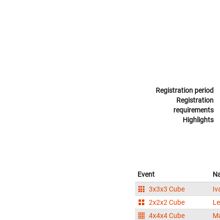
Registration period
Registration
requirements
Highlights
Event
N
3x3x3 Cube
Iv
2x2x2 Cube
Le
4x4x4 Cube
Ma