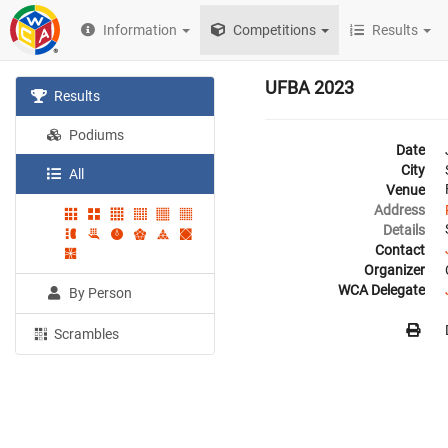
Information
Competitions
Results
UFBA 2023
Results
Podiums
Date
City
All
Venue
Address
Details
Contact
Organizer
WCA Delegate
By Person
Scrambles