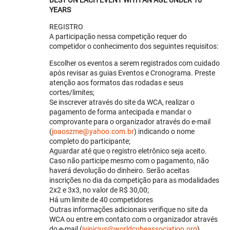
BEST ON EACH EVENT WITH AN AGE UNDER 16
YEARS
REGISTRO
A participação nessa competição requer do
competidor o conhecimento dos seguintes requisitos:
Escolher os eventos a serem registrados com cuidado
após revisar as guias Eventos e Cronograma. Preste
atenção aos formatos das rodadas e seus
cortes/limites;
Se inscrever através do site da WCA, realizar o
pagamento de forma antecipada e mandar o
comprovante para o organizador através do e-mail
(
joaoszme@yahoo.com.br
) indicando o nome
completo do participante;
Aguardar até que o registro eletrônico seja aceito.
Caso não participe mesmo com o pagamento, não
haverá devolução do dinheiro. Serão aceitas
inscrições no dia da competição para as modalidades
2x2 e 3x3, no valor de R$ 30,00;
Há um limite de 40 competidores
Outras informações adicionais verifique no site da
WCA ou entre em contato com o organizador através
do e-mail (
jvinicius@worldcubeassociation.org
).