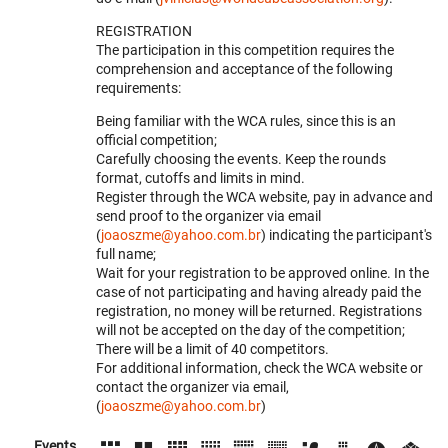
REGISTRATION
The participation in this competition requires the
comprehension and acceptance of the following
requirements:
Being familiar with the WCA rules, since this is an
official competition;
Carefully choosing the events. Keep the rounds
format, cutoffs and limits in mind.
Register through the WCA website, pay in advance and
send proof to the organizer via email
(
joaoszme@yahoo.com.br
) indicating the participant's
full name;
Wait for your registration to be approved online. In the
case of not participating and having already paid the
registration, no money will be returned. Registrations
will not be accepted on the day of the competition;
There will be a limit of 40 competitors.
For additional information, check the WCA website or
contact the organizer via email,
(
joaoszme@yahoo.com.br
)
Events