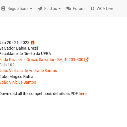
Regulations
Find us
Forum
WCA Live
Jan 20 - 21, 2023
Salvador, Bahia, Brazil
Faculdade de Direito da UFBA
R. da Paz, s/n - Graça, Salvador - BA, 40231-300
Sala 102
João Vinícius de Andrade Santos
Cubo Mágico Bahia
João Vinícius Santos
Download all the competition's details as PDF
here
.