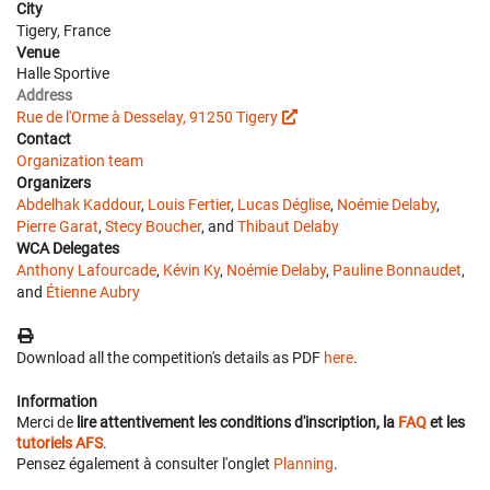
City
Tigery, France
Venue
Halle Sportive
Address
Rue de l'Orme à Desselay, 91250 Tigery
Contact
Organization team
Organizers
Abdelhak Kaddour
,
Louis Fertier
,
Lucas Déglise
,
Noémie Delaby
,
Pierre Garat
,
Stecy Boucher
, and
Thibaut Delaby
WCA Delegates
Anthony Lafourcade
,
Kévin Ky
,
Noémie Delaby
,
Pauline Bonnaudet
,
and
Étienne Aubry
Download all the competition's details as PDF
here
.
Information
Merci de
lire attentivement les conditions d'inscription, la
FAQ
et les
tutoriels AFS
.
Pensez également à consulter l'onglet
Planning
.