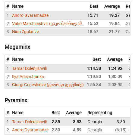
#
Name
Best
Average
Repr
1
Andro Gvaramadze
15.71
19.27
Geor
2
Vako Marchilashvili (ვაკო მარჩილაშვილი)
15.62
19.84
Geor
3
Nino Zguladze
18.67
21.77
Geor
Megaminx
#
Name
Best
Average
Rep
1
Tamar Dolenjishvili
1:14.38
1:24.92
Geo
2
Ilya Anishchanka
1:19.80
1:30.09
Bel
3
Giorgi Gegeshidze (გიორგი გეგეშიძე)
1:56.84
2:03.95
Geo
Pyraminx
#
Name
Best
Average
Representing
1
Tamar Dolenjishvili
2.85
3.33
Georgia
3.80
3
2
Andro Gvaramadze
2.89
4.59
Georgia
6.15
2