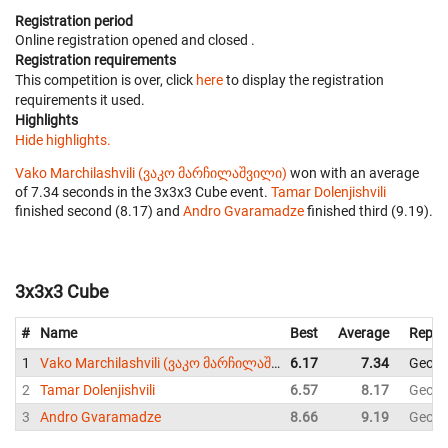
Registration period
Online registration opened
and closed
.
Registration requirements
This competition is over, click
here
to display the registration
requirements it used.
Highlights
Hide highlights.
Vako Marchilashvili (ვაკო მარჩილაშვილი)
won with an average
of 7.34 seconds in the 3x3x3 Cube event.
Tamar Dolenjishvili
finished second (8.17) and
Andro Gvaramadze
finished third (9.19).
3x3x3 Cube
#
Name
Best
Average
Repre
1
Vako Marchilashvili (ვაკო მარჩილაშვილი)
6.17
7.34
Georg
2
Tamar Dolenjishvili
6.57
8.17
Georg
3
Andro Gvaramadze
8.66
9.19
Georg