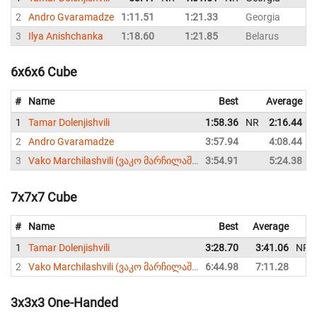
2
Andro Gvaramadze
1:11.51
1:21.33
Georgia
3
Ilya Anishchanka
1:18.60
1:21.85
Belarus
6x6x6 Cube
#
Name
Best
Average
1
Tamar Dolenjishvili
1:58.36
NR
2:16.44
N
2
Andro Gvaramadze
3:57.94
4:08.44
3
Vako Marchilashvili (ვაკო მარჩილაშვილი)
3:54.91
5:24.38
7x7x7 Cube
#
Name
Best
Average
1
Tamar Dolenjishvili
3:28.70
3:41.06
NR
2
Vako Marchilashvili (ვაკო მარჩილაშვილი)
6:44.98
7:11.28
3x3x3 One-Handed