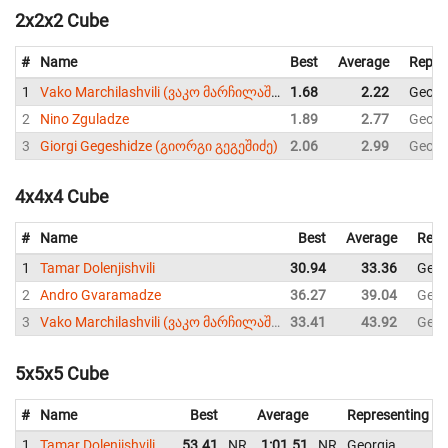
2x2x2 Cube
#
Name
Best
Average
Repre
1
Vako Marchilashvili (ვაკო მარჩილაშვილი)
1.68
2.22
Georg
2
Nino Zguladze
1.89
2.77
Georg
3
Giorgi Gegeshidze (გიორგი გეგეშიძე)
2.06
2.99
Georg
4x4x4 Cube
#
Name
Best
Average
Repr
1
Tamar Dolenjishvili
30.94
33.36
Geor
2
Andro Gvaramadze
36.27
39.04
Geor
3
Vako Marchilashvili (ვაკო მარჩილაშვილი)
33.41
43.92
Geor
5x5x5 Cube
#
Name
Best
Average
Representing
1
Tamar Dolenjishvili
53.41
NR
1:01.51
NR
Georgia