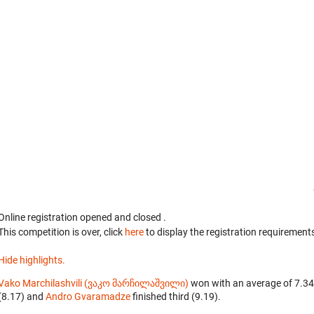
Online registration opened
and closed
.
This competition is over, click
here
to display the registration requirements
Hide highlights.
Vako Marchilashvili (ვაკო მარჩილაშვილი)
won with an average of 7.34
(8.17) and
Andro Gvaramadze
finished third (9.19).