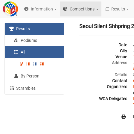
Information
Competitions
Results
Seoul Silent Shhpring 
Results
Podiums
Date
City
All
Venue
Address
Details
By Person
Contact
Organizers
Scrambles
WCA Delegates