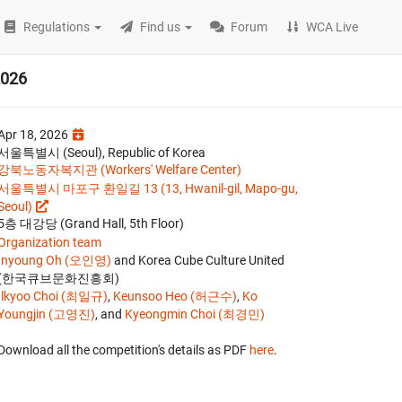
Regulations
Find us
Forum
WCA Live
2026
Apr 18, 2026
서울특별시 (Seoul), Republic of Korea
강북노동자복지관 (Workers' Welfare Center)
서울특별시 마포구 환일길 13 (13, Hwanil-gil, Mapo-gu,
Seoul)
5층 대강당 (Grand Hall, 5th Floor)
Organization team
Inyoung Oh (오인영)
and Korea Cube Culture United
(한국큐브문화진흥회)
Ilkyoo Choi (최일규)
,
Keunsoo Heo (허근수)
,
Ko
Youngjin (고영진)
, and
Kyeongmin Choi (최경민)
Download all the competition's details as PDF
here
.